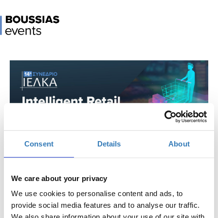
IELKA Conference 2023
Consent
Details
About
When?
We care about your privacy
Thursday, November 30, 2023
9:00 AM
We use cookies to personalise content and ads, to
Add to your calendar
provide social media features and to analyse our traffic.
We also share information about your use of our site with