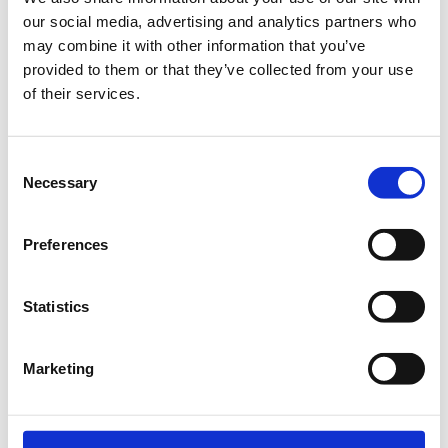
OTEAcademy, Marousi
our social media, advertising and analytics partners who
may combine it with other information that you’ve
provided to them or that they’ve collected from your use
Οι συνεχείς κρίσεις των τελευταίων ετών (πανδημία, πόλεμος
of their services.
στην Ουκρανία, πληθωρισμός κ.α.) έχουν κάνει σαφές ότι το
Οργανωμένο Λιανεμπόριο Τροφίμων, καλείται να
λειτουργήσει σε ένα νέο, πολύ πιο απαιτητικό περιβάλλον
Consent
συνεχών αλλαγών, μεγάλων ταχυτήτων, αυξημένου κόστους
Necessary
Selection
λειτουργιών, απαιτητικών καταναλωτών, αλλά και νέων
τεχνολογιών. Πρόκειται στην πραγματικότητα για μια νέα
εποχή μετασχηματισμού για τον κλάδο ειδικά και την
Preferences
οικονομία συνολικά.
www.ielkaconference.gr
Statistics
Marketing
Μέλη ΙΕΛΚΑ