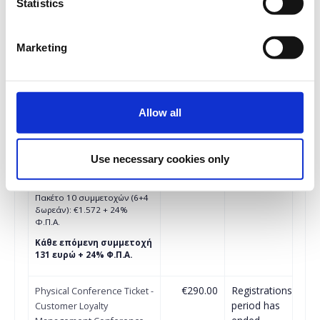
Statistics
€262.00
Registrations
Physical Conference Ticket
period has
(για Μέλη ΕΙΕΠ) - Customer
Marketing
ended.
Loyalty Management
Conference 2023
1η συμμετοχή: €262 + 24%
Φ.Π.Α.
Allow all
Πακέτο 3 συμμετοχών (2+1
δωρεάν): €524 + 24% Φ.Π.Α.
Πακέτο 5 συμμετοχών (3+2
δωρεάν): €786 + 24% Φ.Π.Α.
Use necessary cookies only
Πακέτο 8 συμμετοχών(5+3
δωρεάν): €1.310 + 24%
Φ.Π.Α.
Πακέτο 10 συμμετοχών (6+4
δωρεάν): €1.572 + 24%
Φ.Π.Α.
Κάθε επόμενη συμμετοχή
131 ευρώ + 24% Φ.Π.Α.
€290.00
Registrations
Physical Conference Ticket -
period has
Customer Loyalty