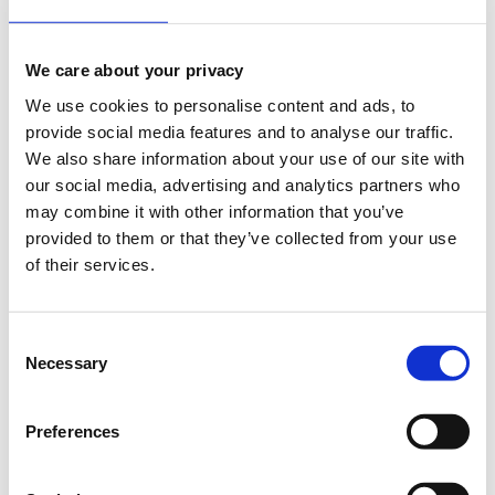
από το σύστημα
.
Quantity
We care about your privacy
€260.00
Registrations
Early Bird Physical
period has
We use cookies to personalise content and ads, to
Conference Ticket -
ended.
Customer Loyalty
provide social media features and to analyse our traffic.
Management Conference
We also share information about your use of our site with
2023
our social media, advertising and analytics partners who
Ισχύει έως 28/07/2023
may combine it with other information that you’ve
1η συμμετοχή: €260 + 24%
provided to them or that they’ve collected from your use
Φ.Π.Α.
of their services.
Πακέτο 3 συμμετοχών (2+1
δωρεάν): €520 + 24% Φ.Π.Α.
Πακέτο 5 συμμετοχών (3+2
δωρεάν): €780 + 24% Φ.Π.Α.
Consent
Πακέτο 8 συμμετοχών(5+3
δωρεάν): €1.300 + 24%
Necessary
Selection
Φ.Π.Α.
Πακέτο 10 συμμετοχών (6+4
δωρεάν): €1.560 + 24%
Preferences
Φ.Π.Α.
Κάθε επόμενη συμμετοχή
130 ευρώ + 24% Φ.Π.Α.