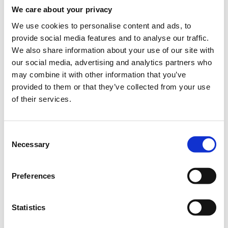
Add to your calendar
We care about your privacy
We use cookies to personalise content and ads, to
OTEAcademy, Marousi
provide social media features and to analyse our traffic.
We also share information about your use of our site with
our social media, advertising and analytics partners who
Η 4η βιομηχανική επανάσταση ήρθε για να οδηγήσει σε
may combine it with other information that you’ve
μεγαλύτερη παραγωγικότητα, αλλά και καλύτερη
εκμετάλλευση των πόρων των βιομηχανιών, δίνοντας σιγά
provided to them or that they’ve collected from your use
σιγά την σκυτάλη στην επόμενη βιομηχανική επανάσταση,
of their services.
καθιστώντας τις εξελίξεις αδυσώπητα γρήγορες και ραγδαίες.
Στο πλαίσιο αυτό, η βιομηχανική συντήρηση απομακρύνεται
διαρκώς από τις παραδοσιακές πρακτικές της και στρέφεται σε
Consent
πιο σύνθετα, απαιτητικά και αποδοτικότερα συστήματα. Στο
Necessary
Selection
χρονικό αυτό σημείο, το 17ο Maintenance Forum έρχεται να
αναδείξει με εξειδικευμένα workshops και παρουσιάσεις τη
σημασία της έξυπνης και σύγχρονης συντήρησης στην
Preferences
αποδοτική και ασφαλή λειτουργία του Η/Μ εξοπλισμού σε
κτιριακές και βιομηχανικές εγκαταστάσεις.
Statistics
Την Τετάρτη, 9 Οκτωβρίου διοργανώνονται
τα
Workshops
του
Forum
και την Πέμπτη 10 Οκτωβρίου