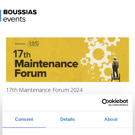
17th Maintenance Forum 2024
When?
Wednesday, October 9, 2024
9:00 AM
-
Consent
Details
About
Thursday, October 10, 2024