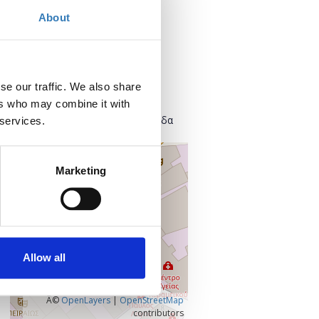
Add to your calendar
About
Where?
Found.ation
se our traffic. We also share
Ευρυσθέως 2
ers who may combine it with
118 54 Αθήνα
Κεντρικός Τομέας Αθηνών, Ελλάδα
 services.
+
–
Marketing
Allow all
Â©
OpenLayers
|
OpenStreetMap
contributors