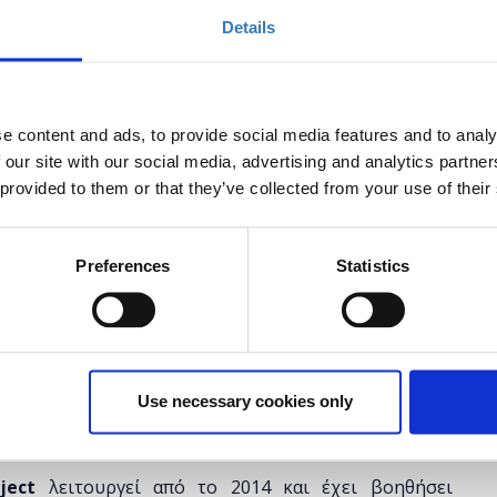
ended.
Details
e content and ads, to provide social media features and to analy
ρακολουθήσετε το συγκεκριμένο σεμινάριο και τα
 our site with our social media, advertising and analytics partn
θεί
, μπορείτε ακόμα να εγγραφείτε και να το
 provided to them or that they’ve collected from your use of their
osoft Ελλάς (
Λ. Κηφισίας 221, Μαρούσι
) κάνοντας
Preferences
Statistics
le/form/index.cfm?PKformID=0x3545629abcd
 λεπτά
.
όσμιο πρόγραμμα δράσεων της Microsoft με τίτλο
t
, το οποίο επιστρατεύοντας experts της εταιρείας
Use necessary cookies only
ρει
κοινωνική αλλαγή
σε
τοπικό
και σε
ευρύτερο
όχι μόνο
- εκπαίδευσης.
ject
λειτουργεί από το 2014 και έχει βοηθήσει