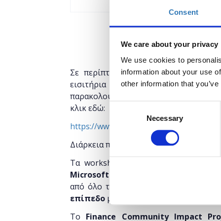
Consent
We care about your privacy
We use cookies to personalis
Σε περίπτωση που επιθυμείτε να πα
information about your use of
εισιτήρια για αυτό έχουν
εξαντλη
other information that you’ve
παρακολουθήσετε στα γραφεία της Micr
Consent
κλικ εδώ:
Necessary
Selection
https://www.microsoftevents.com/profi
Διάρκεια προγράμματος:
5 ώρες και 30
Τα workshops εντάσσονται στο παγκ
Microsoft Finance Community Impac
από όλο τον κόσμο, φιλοδοξεί να φέ
επίπεδο
μέσω της τεχνολογικής –
και 
Το
Finance Community Impact Pro