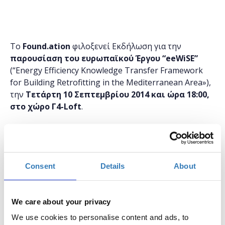
To
Found
.
ation
φιλοξενεί Εκδήλωση για την
παρουσίαση του ευρωπαϊκού Έργου “
eeWiSE
”
(“Energy Efficiency Knowledge Transfer Framework
for Building Retrofitting in the Mediterranean Area»),
την
Τετάρτη 10 Σεπτεμβρίου 2014 και ώρα 18:00,
στο χώρο Γ4-
Loft
.
Το Έργο εστιάζει στην ανακαίνιση παλαιών κτιρίων
με στόχο την αναβάθμισή τους, αξιοποιώντας νέες
Consent
Details
About
μεθοδολογίες και τεχνολογίες μείωσης των
καταναλώσεων ενέργειας, χωρίς να αλλοιώνεται ο
παραδοσιακός τους χαρακτήρας. 13 εξειδικευμένοι
We care about your privacy
δημόσιοι και ιδιωτικοί φορείς από τους
βασικότερους κλάδους της οικονομίας
We use cookies to personalise content and ads, to