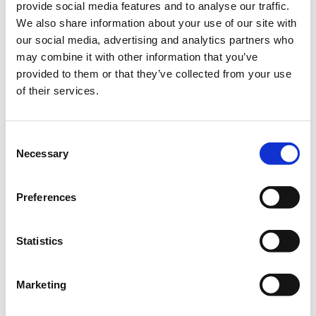
(επιμελητήρια κατασκευαστών, ερευνητικά κέντρα,
provide social media features and to analyse our traffic.
μικρομεσαίες επιχειρήσεις, πανεπιστήμια,
We also share information about your use of our site with
αρχιτεκτονικά γραφεία), συμπράττουν, με στόχο τη
our social media, advertising and analytics partners who
μεταφορά της εμπειρίας, της τεχνογνωσίας και των
may combine it with other information that you’ve
βέλτιστων πρακτικών που διαθέτουν, ώστε να
provided to them or that they’ve collected from your use
εξελιχθεί ταχύτερα η αγορά που θα καλύψει αυτές τις
of their services.
ανάγκες.
Consent
Necessary
Στόχος της συνάντησης είναι να γίνει μια συζήτηση
Selection
που θα οδηγήσει τους συμμετέχοντες να
κατανοήσουν τις προοπτικές επιχειρηματικότητας
Preferences
που προσφέρει το έργο για τη δημιουργία νέων
επιχειρήσεων αλλά και παράλληλα την ανερχόμενη
δυναμική συμβολή του παραδοσιακού
Statistics
κατασκευαστικού κλάδου στην οικονομική ανάταση.
Marketing
Η παρουσίαση αυτή αποτελεί τη δεύτερη κατά σειρά