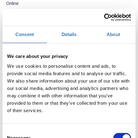
Online
Add to Calendar
Consent
Details
About
Η ενδυνάμωση των ασθενών έχει αναδειχθεί τα τελευταία
χρόνια σε θέμα πρώτης προτεραιότητας. Για την κάλυψη των
αναγκών των ασθενών, συνάπτονται συνεργασίες με στόχο
We care about your privacy
την παροχή εξειδικευμένων υπηρεσιών, σε πολλά επίπεδα,
We use cookies to personalise content and ads, to
στις οποίες εμπλέκονται οι ασθενείς, οι οικογένειές τους, οι
provide social media features and to analyse our traffic.
επαγγελματίες υγείας, οι διαχειριστές της υγειονομικής
περίθαλψης κ.α. Η ασθενοκεντρική προσέγγιση αποτελεί,
We also share information about your use of our site with
ολοένα και περισσότερο, προτεραιότητα για τις επιχειρήσεις,
our social media, advertising and analytics partners who
ενώ πολλές εταιρείες έχουν πλέον προσαρμόσει την
may combine it with other information that you’ve
στρατηγική τους με επίκεντρο τον ασθενή.
provided to them or that they’ve collected from your use
www.partneringforpatients.gr
of their services.
Consent
Necessary