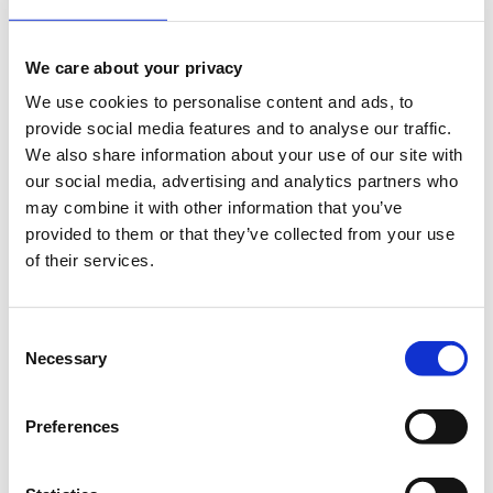
Add to your calendar
We care about your privacy
Novotel Athenes, Athina
We use cookies to personalise content and ads, to
provide social media features and to analyse our traffic.
We also share information about your use of our site with
Με το βλέμμα στραμμένο στο μέλλον, το 13ο
our social media, advertising and analytics partners who
Πανελλήνιο Συνέδριο Ασθενών έρχεται να ανοίξει νέους
may combine it with other information that you’ve
δρόμους αλλά και να αναδείξει την ανάγκη για ακόμα
provided to them or that they’ve collected from your use
πιο ενεργή συμμετοχή των ασθενών στη διαμόρφωση
of their services.
του αύριο της υγείας. Ειδικότερα, το13ο Πανελλήνιο
Συνέδριο Ασθενών, θα αποτελέσει μια κεντρική
πλατφόρμα διαλόγου για το παρόν και το μέλλον της
Consent
υγείας στη χώρα μας. Με έμφαση στην ασθενοκεντρική
Necessary
Selection
προσέγγιση και στη βιωσιμότητα του συστήματος
υγείας, το συνέδριο θα φιλοξενήσει ένα πλούσιο
πρόγραμμα με στόχο την αλληλεπίδραση, τη
Preferences
διαβούλευση και τη συνδιαμόρφωση πολιτικών για την
υγεία.