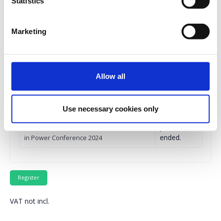
Statistics
www.patientsinpower.gr
Marketing
In-Person Tickets
Allow all
Quantity
Use necessary cookies only
Registrations
Free In-Person Conference Ticket -
period has
Πανελλήνιο Συνέδριο Ασθενών – Patients
ended.
in Power Conference 2024
VAT not incl.