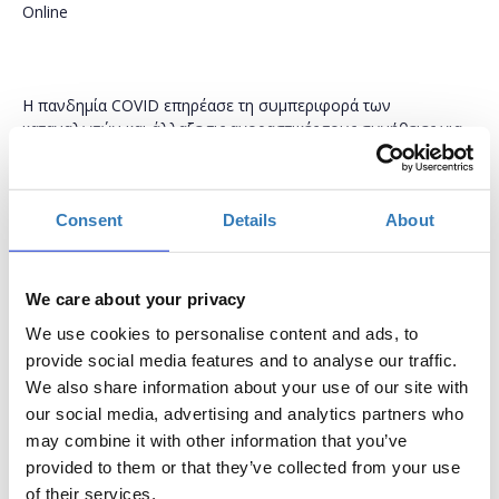
Online
Η πανδημία COVID επηρέασε τη συμπεριφορά των
καταναλωτών και άλλαξε τις αγοραστικές τους συνήθειες για
πάντα. Η αλλαγή παρατηρείται σε πολλά και διαφορετικά
πεδία και όπως άλλοι κλάδοι, έτσι και ο τομέας της λιανικής
κλήθηκε να προσαρμοστεί σε αυτή τη νέα κανονικότητα και τις
Consent
Details
About
αλλαγές που έχει επιφέρει, ώστε να ανταποκριθεί άμεσα και
αποτελεσματικά στις ανάγκες των πελατών.
Το συνέδριο θα διεξαχθεί στα Ελληνικά και Αγγλικά χωρίς
We care about your privacy
διερμηνεία.
We use cookies to personalise content and ads, to
www.shopxconference.gr
provide social media features and to analyse our traffic.
We also share information about your use of our site with
our social media, advertising and analytics partners who
may combine it with other information that you’ve
Digital Tickets
provided to them or that they’ve collected from your use
of their services.