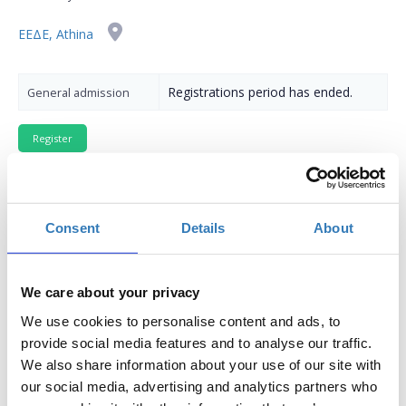
ΕΕΔΕ, Athina
Registrations period has ended.
General admission
Consent
Details
About
Aγαπητοί φίλοι και μέλη του HCA,
με χαρά σας καλούμε στην πρώτη συνάντηση γνώσης για το
We care about your privacy
2015 με θεμα:
«Λογικοθυμική & Γνωσιακή-
Συμπεριφορική Προσέγγιση: Πως συνδέεται με
We use cookies to personalise content and ads, to
το
Coaching
;» .
Αυτή η συνάντηση ανοίγει ένα καινούριο
provide social media features and to analyse our traffic.
κύκλο συναντήσεων γνώσης που σκοπό έχουν να μας
We also share information about your use of our site with
βοηθήσουν να δούμε τις επιρροές, τις συνδέσεις αλλά και τις
our social media, advertising and analytics partners who
τροποποιήσεις στην εφαρμογή των διαφόρων Θεωρητικών