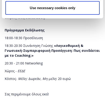
Λεωφ. Ιωνίας 200 και Ιακωβάτων 61.
Θα
δοθούν
πιστοποιητικά παρακολούθησης για όσους καταγράφουν τις
Use necessary cookies only
ώρες συνεχούς επαγγελματικής ανάπτυξης (CPD) για την
ατομική τους διαπίστευση.
Πρόγραμμα Εκδήλωσης
18:00-18:30 Προσέλευση
18:30-20:30 Συνάντηση Γνώσης
«Λογικοθυμική &
Γνωσιακή-Συμπεριφορική Προσέγγιση: Πως συνδέεται
με το
Coaching
;»
20:30 - 21:00 Networking
Χώρος -
ΕΕΔΕ
Κόστος-
Μέλη:
Δωρεάν
, Μη-μέλη
: 20 ευρώ
Σας περιμένουμε όλους εκεί!