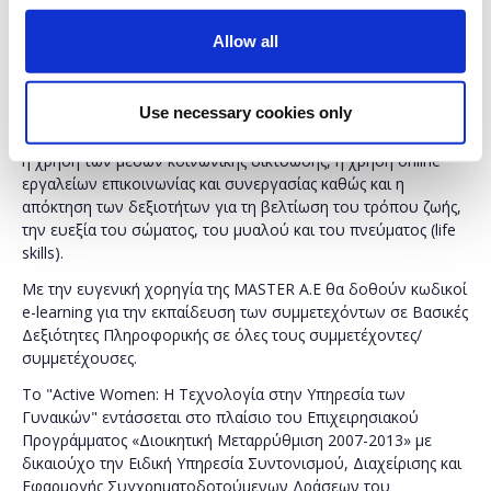
διαφορετικότητας και στον σεβασμό θεμελιωδών
ανθρώπινων δικαιωμάτων - όπως το δικαίωμα στην
Allow all
εκπαίδευση.
Το συνέδριο στοχεύει στην ενδυνάμωση των δεξιοτήτων
Use necessary cookies only
των γυναικών μέσα από διαδραστικές παρουσιάσεις σε μια
σειρά από επίκαιρα θέματα όπως η προστασία στο διαδίκτυο,
η χρήση των μέσων κοινωνικής δικτύωσης, η χρήση online
εργαλείων επικοινωνίας και συνεργασίας καθώς και η
απόκτηση των δεξιοτήτων για τη βελτίωση του τρόπου ζωής,
την ευεξία του σώματος, του μυαλού και του πνεύματος (life
skills).
Με την ευγενική χορηγία της MASTER A.E θα δοθούν κωδικοί
e-learning για την εκπαίδευση των συμμετεχόντων σε Βασικές
Δεξιότητες Πληροφορικής σε όλες τους συμμετέχοντες/
συμμετέχουσες.
To "Active Women: Η Τεχνολογία στην Υπηρεσία των
Γυναικών" εντάσσεται στο πλαίσιο του Επιχειρησιακού
Προγράμματος «Διοικητική Μεταρρύθμιση 2007-2013» με
δικαιούχο την Ειδική Υπηρεσία Συντονισμού, Διαχείρισης και
Εφαρμογής Συγχρηματοδοτούμενων Δράσεων του