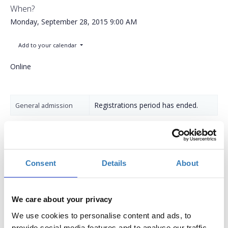
When?
Monday, September 28, 2015
9:00 AM
Add to your calendar
Online
Registrations period has ended.
General admission
Consent
Details
About
Η ΗePIS διοργανώνει το συνέδριο του προγράμματος "Active
We care about your privacy
Women: Η Τεχνολογία στην Υπηρεσία των Γυναικών»
έχοντας στόχο να αναδείξει την αναγκαιότητα ενδυνάμωσης
We use cookies to personalise content and ads, to
των γυναικών μέσα από την πληροφορική, την
provide social media features and to analyse our traffic.