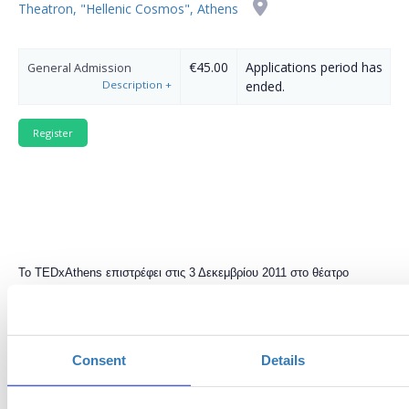
Theatron, "Hellenic Cosmos", Athens
€45.00
Applications period has
General Admission
Description
+
ended.
Το TEDxAthens επιστρέφει στις 3 Δεκεμβρίου 2011 στο θέατρο
“Ελληνικός Κόσμος”, για να σας παρουσιάσει τα μυστικά της “
Τέχνης
της Ανατροπής
”.
Διακεκριμένα πρόσωπα της διανόησης και της
δράσης θα εμπνεύσουν το κοινό με τις ιδέες, τα οράματα και τα
επιτεύγματά τους σε μια προσπάθεια να επιτύχουμε μια δημιουργική
Consent
Details
αλλαγή στη ζωή μας μέσα από ανατρεπτικές ιδέες και πρωτοβουλίες!
Γίνετε κι εσείς μέλη αυτής της εμπειρίας συμπληρώνοντας την αίτηση.