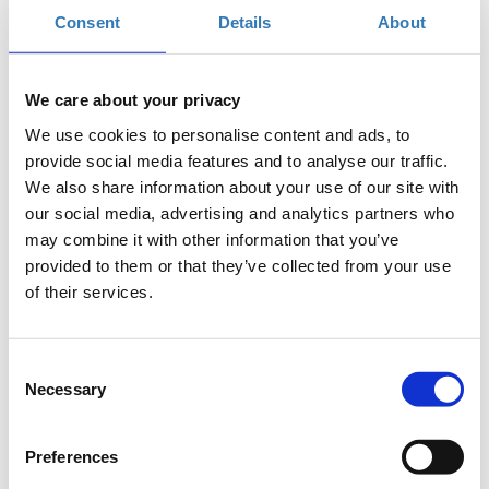
Consent
Details
About
Σε μια εποχή που βιώνουμε ανατροπές σε πολλά επίπεδα της
ζωής μας, η ανάγκη να αφήσουμε τη θεωρία και να
προχωρήσουμε πέρα από κάθε δυσκολία είναι επιτακτική. Με
πίστη, τόλμη και όραμα χρειάζεται να αναλάβουμε δράση.
We care about your privacy
Είναι ο μόνος δρόμος μπροστά!
We use cookies to personalise content and ads, to
provide social media features and to analyse our traffic.
Δύο μέρες και ένα πάρτι! Θα θέλαμε να λέμε πως η Παρασκευή
We also share information about your use of our site with
είναι το ζέσταμα για το Σάββατο, τη βασική μέρα του
Συνεδρίου. Για αυτό και η Παρασκευή κλείνει με ένα
our social media, advertising and analytics partners who
ξεχωριστό βραδινό πάρτι! Σήμερα έχετε τη δυνατότητα να
may combine it with other information that you’ve
επιλέξετε ένα εισιτήριο, είτε για τις δύο μέρες του Συνεδρίου
provided to them or that they’ve collected from your use
(Παρασκευή & Σάββατο) είτε μόνο για τη μία μέρα (Σάββατο).
of their services.
Ο αριθμός συμμετεχόντων της πρώτης μέρας (Παρασκευή)
είναι περιορισμένος στους 250! Μόλις οι εγκεκριμένες
αιτήσεις φθάσουν αυτό τον αριθμό, τότε κανένας δεν θα
Consent
μπορεί πλέον να αιτηθεί για εισιτήριο και των δύο ημερών.
Necessary
Selection
Μόνο το διπλό εισιτήριο σας δίνει πρόσβαση στο πάρτι το
βράδυ της Παρασκευής.
Preferences
Σας προσκαλούμε να βιώσετε από κοντά την εμπειρία του
TEDxAthens! Συμπληρώστε εγκαίρως την ηλεκτρονική σας