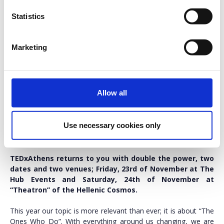
αίτηση για να έχετε την ευκαιρία να βρεθείτε και εσείς στο
Statistics
κοινό της ζωντανής εκδήλωσης.
Θα χρειαστούν λίγες μέρες για να επεξεργαστούμε την αίτηση
Marketing
σας. Εφόσον εγκριθεί, θα λάβετε ένα email με επιπλέον
οδηγίες, έτσι ώστε να μπορέσετε να ολοκληρώσετε με
επιτυχία την εγγραφή σας και την αγορά του ηλεκτρονικού
σας εισιτηρίου.
Allow all
Βρείτε μας στο
Ακολουθήστε μας
Facebook
στο Twitter
Find us on
Follow us on
Use necessary cookies only
Facebook
Twitter
TEDxAthens returns to you with double the power, two
dates and two venues; Friday, 23rd of November at The
Hub Events and Saturday, 24th of November at
“Theatron” of the Hellenic Cosmos.
This year our topic is more relevant than ever; it is about “The
Ones Who Do”. With everything around us changing, we are