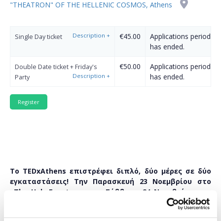
"THEATRON" OF THE HELLENIC COSMOS, Athens
Description
+
€45.00
Applications period
Single Day ticket
has ended.
€50.00
Applications period
Double Date ticket + Friday's
Description
+
has ended.
Party
Το TEDxAthens επιστρέφει διπλό, δύο μέρες σε δύο
εγκαταστάσεις! Την Παρασκευή 23 Νοεμβρίου στο
The Hub Events και το Σάββατο 24 Νοεμβρίου στο
“Θέατρον” Ελληνικός Κόσμος, σας παρουσιάζουμε
«Αυτούς που πράττουν (The Ones Who Do)».