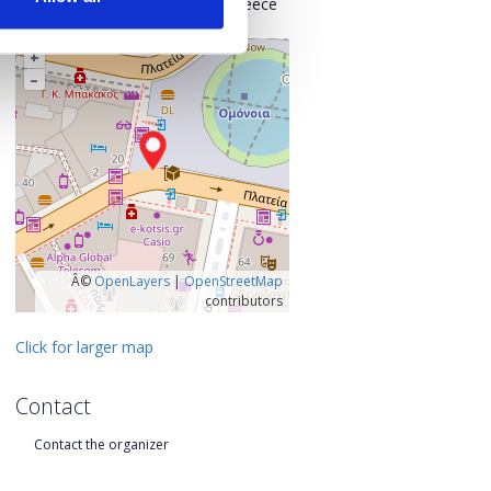
Central Athens Regional Unit, Greece
+
–
Â©
OpenLayers
|
OpenStreetMap
contributors
Click for larger map
Contact
Contact the organizer