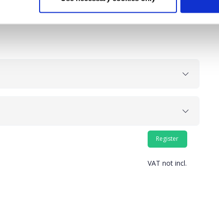
ύνη στη λήψη αποφάσεων, ενισχύοντας την
 μακροπρόθεσμη ανάπτυξή τους.
VAT not incl.