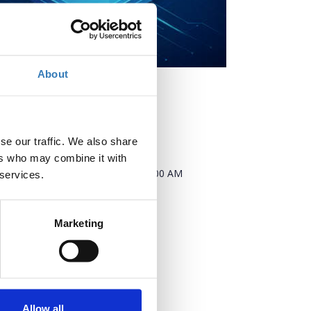
About
se our traffic. We also share
When?
ers who may combine it with
Monday, September 21, 2026
9:00 AM
 services.
Add to your calendar
Marketing
Where?
Athens
Athens
Allow all