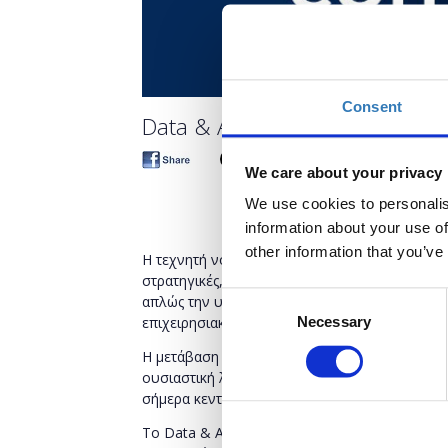
Consent
Data & AI Conference 2026
We care about your privacy
We use cookies to personalis
information about your use of
other information that you’ve
Η τεχνητή νοημοσύνη και τα δεδομένα διαμο
στρατηγικές, κατανέμονται πόροι και δημιουρ
Consent
απλώς την υιοθέτηση τεχνολογιών, αλλά τη σ
επιχειρησιακά αποτελέσματα.
Necessary
Selection
Η μετάβαση από πειραματικά έργα σε πλήρως 
ουσιαστική λήψη αποφάσεων, και από τεχνολ
σήμερα κεντρική στρατηγική προτεραιότητα.
Το Data & AI Conference 2026 εστιάζει ακριβώ