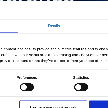
Details
e content and ads, to provide social media features and to analy
 our site with our social media, advertising and analytics partn
 provided to them or that they’ve collected from your use of their
ρφώνουν πλέον τον τρόπο με τον οποίο σχεδιάζονται
γείται αξία. Η πρόκληση για τους οργανισμούς δεν αφορά
υστηματική αξιοποίησή τους με τρόπο που οδηγεί σε σαφή
Preferences
Statistics
παραγωγικές εφαρμογές, από αναλυτικές αναφορές σε
ογική επένδυση σε αποδεδειγμένη απόδοση, αποτελεί
ς σε αυτή τη δυναμική εξέλιξη: πώς οι οργανισμοί
Use necessary cookies only