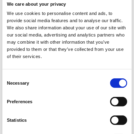
δικτυωθούν και να πραγματοποιήσουν νέες
We care about your privacy
επαγγελματικές επαφές, καθώς και να
We use cookies to personalise content and ads, to
δημιουργήσουν ευκαιρίες συνεργασίας μεταξύ τους.
provide social media features and to analyse our traffic.
Η επιτυχία του eCommerce Networking Day οφείλεται -σε
We also share information about your use of our site with
μεγάλο βαθμό- στα
στοχευμένα εργαλεία δικτύωσης
our social media, advertising and analytics partners who
που αξιοποιούνται (όπως
"προξενητές", "business-card
may combine it with other information that you’ve
boards", "quick-meeting tables"
) και διευκολύνουν
provided to them or that they’ve collected from your use
ιδιαίτερα τις επαφές μεταξύ των στελεχών. Τα συγκεκριμένα
of their services.
εργαλεία έχουν ως βασικό στόχο την πραγματοποίηση νέων
γνωριμιών, την προώθηση τόσο της καριέρας του στελέχους
όσο και των προϊόντων & υπηρεσιών της εταιρείας του,
καθώς και τη σύναψη επαγγελματικών συμφωνιών.
Consent
Necessary
Selection
Συμμετοχές
Preferences
Η εκδήλωση είναι
ανοικτή προς όλα τα στελέχη των
ηλεκτρονικών καταστημάτων
, ανεξάρτητα με το αν η
εταιρεία τους είναι (ή όχι) μέλος του GR.EC.A.
Statistics
Τα στελέχη των
ηλεκτρονικών καταστημάτων
και τα
ταμειακά ενήμερα μέλη
του Συνδέσμου έχουν δικαίωμα