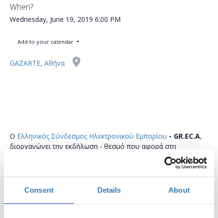
When?
Wednesday, June 19, 2019
6:00 PM
Add to your calendar
GAZARTE, Αθήνα
Ο
Ελληνικός Σύνδεσμος Ηλεκτρονικού Εμπορίου
- GR.EC.A
,
διοργανώνει την εκδήλωση - θεσμό που αφορά στη
δικτύωση των στελεχών του κλάδου του eCommerce. Το
επόμενο
eCommerce Networking Day
θα πραγματοποιηθεί
την
Τετάρτη 19 Ιουνίου 2019
στις
18:00
στο
Gazarte
Consent
Details
About
Τα στελέχη και οι επαγγελματίες από το χώρο του
Ηλεκτρονικού Εμπορίου (ηλεκτρονικά καταστήματα και
πάροχοι υπηρεσιών προς αυτά) θα έχουν τη δυνατότητα
να