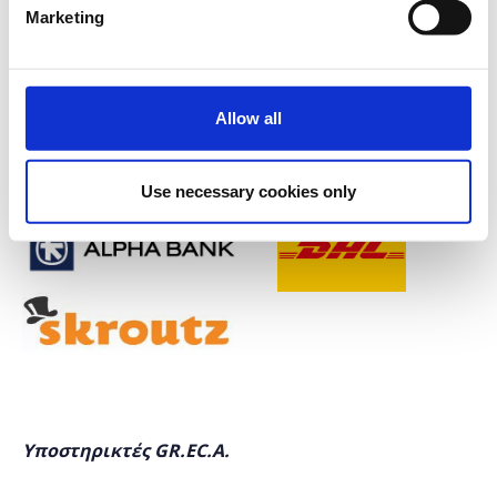
δωρεάν συμμετοχής
(έως τρία ανά εταιρεία - κάθε εγγραφή
Marketing
πρέπει να γίνει ξεχωριστά)
Allow all
Χορηγοί
Use necessary cookies only
Υποστηρικτές GR.EC.A.