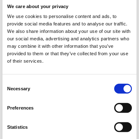
Ίδρυμα Ευγενίδου, Athina
We care about your privacy
We use cookies to personalise content and ads, to
provide social media features and to analyse our traffic.
Το Energy Efficiency Conference γιορτάζει φέτος τη
We also share information about your use of our site with
σημαντική επέτειο 10 ετών! Σε αυτή την πορεία,
our social media, advertising and analytics partners who
περισσότερες από 370 εταιρείες έλαβαν γνώση
may combine it with other information that you’ve
βέλτιστων πρακτικών και λύσεων ενεργειακής
provided to them or that they’ve collected from your use
αναβάθμισης, εξοικονόμησης και αποδοτικότητας, που
of their services.
προάγουν τη βιώσιμη και αειφόρο ανάπτυξη.
Σε αυτό το εορταστικό πλαίσιο, η φετινή διοργάνωση
Consent
«μεγαλώνει», προσφέροντας εξειδικευμένο
Necessary
Selection
περιεχόμενο στο σύνολο των stakeholders! Σε μία
ημέρα, δύο συνέδρια πραγματοποιούνται παράλληλα
στον ίδιο χώρο, καλύπτοντας στοχευμένα τον κτιριακό
Preferences
κλάδο με το “Energy Efficiency in Buildings Conference”,
και τον κλάδο της βιομηχανίας με το “Energy Efficiency
Statistics
in Manufacturing Conference”. Μείνετε συντονισμένοι!