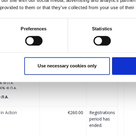
 our site with our social media, advertising and analytics partn
 provided to them or that they’ve collected from your use of their
the free ticket(s) will be automatically calculated by the system.
Preferences
Statistics
Quantity
t - HR in Action
€246.00
Registrations
period has
ended.
Use necessary cookies only
 Φ.Π.Α.
 Φ.Π.Α.
% Φ.Π.Α.
24% Φ.Π.Α.
.Π.Α.
 in Action
€260.00
Registrations
period has
ended.