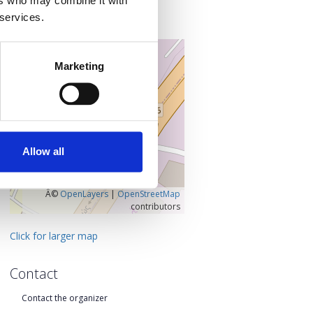
ers who may combine it with
177 78 Tavros
Notios Tomeas Athinon, Greece
 services.
+
–
Marketing
Allow all
Â©
OpenLayers
|
OpenStreetMap
contributors
Click for larger map
Contact
Contact the organizer