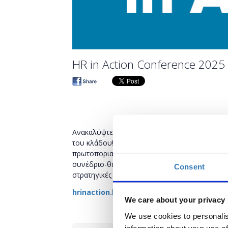
HR in Action Conference 2025
Ανακαλύψτε τις κορυφαίες πρακτικές που δι
του κλάδου! Εμπνευστείτε από case studies 
πρωτοποριακές λύσεις σε πραγματικές προκλήσ
συνέδριο-θεσμός συγκεντρώνει ηγέτες και επ
Consent
στρατηγικές και networking ευκαιρίες που κάν
hrinaction.boussiasevents.gr
We care about your privacy
We use cookies to personalis