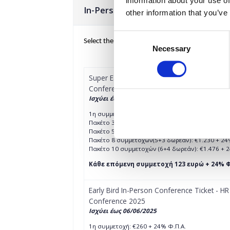
information about your use of
In-Person Conference Tickets
other information that you’ve
Consent
Select the total number of tickets you want and 
Necessary
Selection
Super Early Bird In-Person Conference Ticke
Conference 2025
Ισχύει έως 09/05/2025
1η συμμετοχή: €246 + 24% Φ.Π.Α.
Πακέτο 3 συμμετοχών (2+1 δωρεάν): €492 + 24%
Πακέτο 5 συμμετοχών (3+2 δωρεάν): €738 + 24%
Πακέτο 8 συμμετοχών(5+3 δωρεάν): €1.230 + 24
Πακέτο 10 συμμετοχών (6+4 δωρεάν): €1.476 + 
Κάθε επόμενη συμμετοχή 123 ευρώ + 24% Φ
Early Bird In-Person Conference Ticket - HR
Conference 2025
Ισχύει έως
06/06/2025
1η συμμετοχή: €260 + 24% Φ.Π.Α.