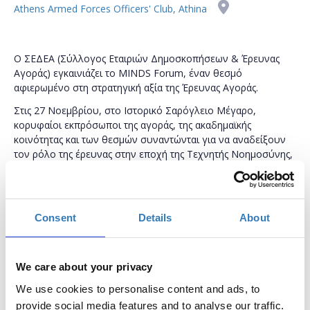
Athens Armed Forces Officers' Club, Athina
Ο ΣΕΔΕΑ (Σύλλογος Εταιριών Δημοσκοπήσεων & Έρευνας
Αγοράς) εγκαινιάζει το MINDS Forum, έναν θεσμό
αφιερωμένο στη στρατηγική αξία της Έρευνας Αγοράς.
Στις 27 Νοεμβρίου, στο Ιστορικό Σαρόγλειο Μέγαρο,
κορυφαίοι εκπρόσωποι της αγοράς, της ακαδημαϊκής
κοινότητας και των θεσμών συναντώνται για να αναδείξουν
τον ρόλο της έρευνας στην εποχή της Τεχνητής Νοημοσύνης,
των Big Data και του ESG. Το πρόγραμμα περιλαμβάνει
κεντρικές ομιλίες, θεματικές συνεδρίες και success stories από
επιχειρήσεις που αξιοποίησαν την έρευνα για στρατηγική
ανάπτυξη.
Consent
Details
About
Συζητούνται κρίσιμα ζητήματα όπως η ποιότητα δεδομένων,
οι δημοσκοπήσεις, το δημογραφικό και οι νέες κοινωνικές
προκλήσεις.
We care about your privacy
Το MINDS προσφέρει ουσιαστική δικτύωση με decision
We use cookies to personalise content and ads, to
makers και opinion leaders, και αποτελεί σημείο αναφοράς για
provide social media features and to analyse our traffic.