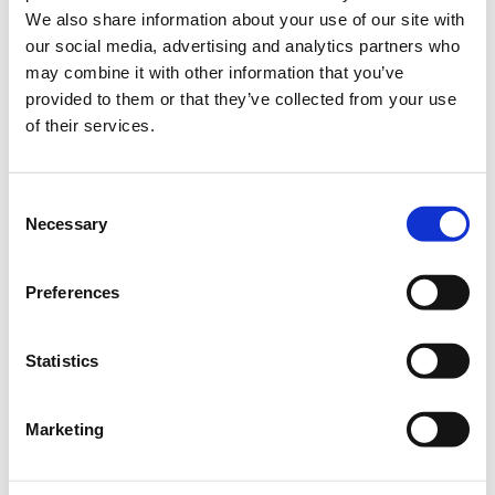
όσους σχεδιάζουν το μέλλον της επικοινωνίας, της
We also share information about your use of our site with
στρατηγικής και της καινοτομίας.
our social media, advertising and analytics partners who
mindssedea.gr
may combine it with other information that you’ve
provided to them or that they’ve collected from your use
of their services.
In-Person Conference Tickets
Consent
Necessary
Selection
Select the total number of tickets you want and the free
ticket(s) will be automatically calculated by the system.
Preferences
Quantity
€145.00
Registrations
Full Price In-Person
Statistics
period has
Conference Ticket -
ended.
MINDS:ΣΕΔΕΑ 2025
1η συμμετοχή: €145 + 24%
Marketing
Φ.Π.Α.
Πακέτο 3 συμμετοχών (2+1
δωρεάν): €290 + 24% Φ.Π.Α.