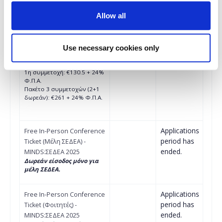
Allow all
€130.50
Registrations
In-Person Conference
period has
Ticket (Μέλη ΣΔΕ, ΕΔΕΕ,
ended.
ΕΙΕΠ) - MINDS:ΣΕΔΕΑ 2025
Use necessary cookies only
10% έκπτωση μόνο για
μέλη
ΣΔΕ
, ΕΔΕΕ, ΕΙΕΠ
1η συμμετοχή: €130.5 + 24%
Φ.Π.Α.
Πακέτο 3 συμμετοχών (2+1
δωρεάν): €261 + 24% Φ.Π.Α.
Applications
Free In-Person Conference
period has
Ticket (Μέλη ΣΕΔΕΑ) -
ended.
MINDS:ΣΕΔΕΑ 2025
Δωρεάν είσοδος μόνο για
μέλη ΣΕΔΕΑ.
Applications
Free In-Person Conference
period has
Ticket (Φοιτητές) -
ended.
MINDS:ΣΕΔΕΑ 2025