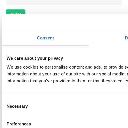
Consent
D
Contact
Contact the organizer
We care about your privacy
We use cookies to personalise content and ads, to provide so
Powered by
eventora
Cookies Settings
information about your use of our site with our social media,
information that you’ve provided to them or that they’ve colle
Consent
Necessary
Selection
Preferences