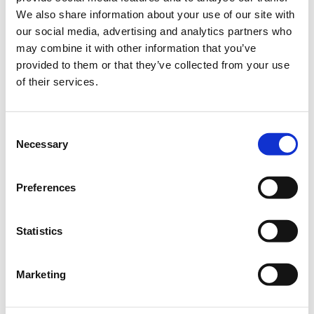
Online
We also share information about your use of our site with
our social media, advertising and analytics partners who
may combine it with other information that you’ve
provided to them or that they’ve collected from your use
Registrations period has ended.
Online Registration
of their services.
Consent
Necessary
Selection
Στο πλαίσιο του ευρωπαϊκού προγράμματος «Δικαιώματα,
Preferences
Ισότητα και Ιθαγένεια» (Rights, Equality and Citizenship – REC)
2014-2020 της Ευρωπαϊκής Επιτροπής, το Υπουργείο
Δικαιοσύνης, το Πάντειο Πανεπιστήμιο και η Βουλή των
Statistics
Ελλήνων υλοποιούν το έργο με τίτλο «Ανάπτυξη
ολοκληρωμένης στρατηγικής κατά του ρατσισμού, της
μισαλλοδοξίας και των εγκλημάτων μίσους», διάρκειας 24
Marketing
μηνών (1/10/2019 – 30/9/2021).