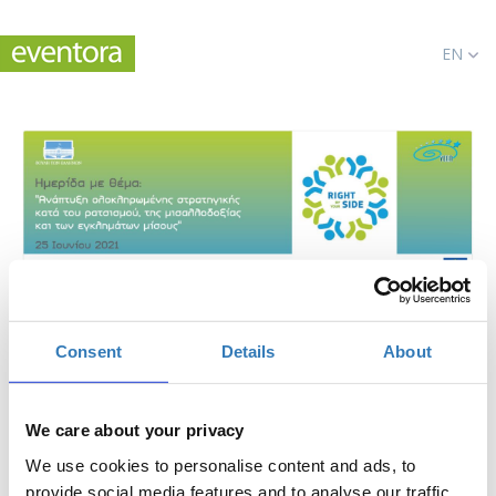
EN
Developing a Comprehensive Strategy Against
Racism, Intolerance and Hate Crime
Consent
Details
About
When?
Friday, June 25, 2021
9:00 AM
We care about your privacy
We use cookies to personalise content and ads, to
Add to your calendar
provide social media features and to analyse our traffic.