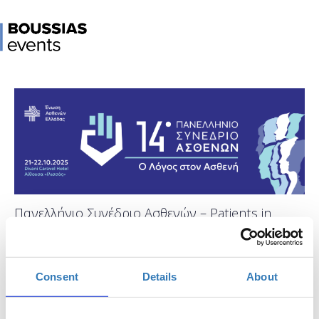
Πανελλήνιο Συνέδριο Ασθενών – Patients in
Power Conference 2025
When?
Consent
Details
About
Tuesday, October 21, 2025
9:00 AM
Add to your calendar