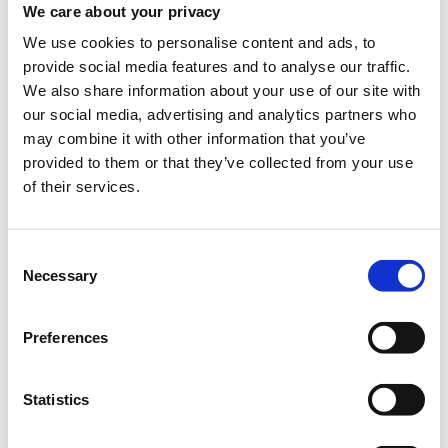
We care about your privacy
Divani Caravel Hotel, Athina
We use cookies to personalise content and ads, to
provide social media features and to analyse our traffic.
We also share information about your use of our site with
Σε μια εποχή που οι προκλήσεις για τα εθνικά συστήματα
our social media, advertising and analytics partners who
υγείας γίνονται όλο και πιο περίπλοκες, η ανάγκη για ένα
may combine it with other information that you’ve
ανθρώποκεντρικό, συμπεριληπτικό και βιώσιμο μοντέλο
provided to them or that they’ve collected from your use
φροντίδας καθίσταται πιο επιτακτική από ποτέ. Ο πολίτης δεν
of their services.
αρκείται πια στον ρόλο του παρατηρητή. Διεκδικεί ενεργό
λόγο και ρόλο στις αποφάσεις που επηρεάζουν τη ζωή και
την υγεία του. Η ενδυνάμωση της φωνής των ασθενών δεν
αποτελεί απλώς ηθική επιταγή – είναι βασική προϋπόθεση για
Consent
την οικοδόμηση ενός δίκαιου και αποδοτικού συστήματος
Necessary
Selection
υγείας.
www.patientsinpower.gr
Preferences
Statistics
In-Person Conference Tickets