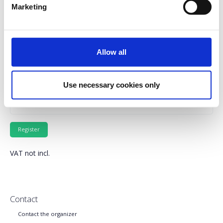
Marketing
Select the total number of tickets you want and the free
ticket(s) will be automatically calculated by the system.
Quantity
Allow all
Registrations
Free In-Person Conference Ticket -
period has
Πανελλήνιο Συνέδριο Ασθενών – Patients
Use necessary cookies only
ended.
in Power Conference 2025
VAT not incl.
Contact
Contact the organizer