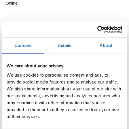
Online
Tο συνέδριο Pricing 2022, που θα πραγματοποιηθεί την
Τετάρτη 23 Φεβρουαρίου, έρχεται να ενημερώσει τις
επιχειρήσεις για την λειτουργία του Pricing, να
Consent
Details
About
παρουσιάσει τις νέες τάσεις και τις στρατηγικές που
επιτάσσει η εποχή του ψηφιακού μετασχηματισμού και
η «νέα κανονικότητα», τα μοντέλα, τα εργαλεία και τις
We care about your privacy
μεθόδους που μπορούν να οδηγήσουν μια επιχείρηση
We use cookies to personalise content and ads, to
στην επιλογή εκείνων των τιμών που μεγιστοποιούν τα
provide social media features and to analyse our traffic.
κέρδη της. Με παραδείγματα επιτυχούς χρήσης του
We also share information about your use of our site with
Pricing σε διεθνές αλλά και σε εγχώριο επίπεδο, με
our social media, advertising and analytics partners who
παρουσιάσεις εξειδικευμένων ομιλητών και ανάλυση
may combine it with other information that you’ve
case studies οι συμμετέχοντες θα ενημερωθούν για τις
provided to them or that they’ve collected from your use
πρακτικές στο χώρο του Pricing, που σημειώνει
of their services.
ραγδαία εξέλιξη, λόγω της ανάπτυξης της τεχνολογίας
και της έκρηξης του ηλεκτρονικού εμπορίου.