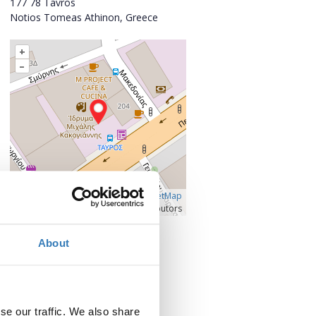
177 78 Tavros
Notios Tomeas Athinon, Greece
+
–
Â©
OpenLayers
|
OpenStreetMap
contributors
Click for larger map
About
Contact
Contact the organizer
se our traffic. We also share