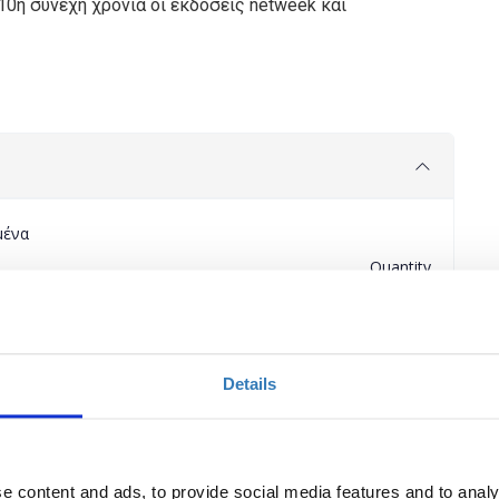
 10η συνεχή χρονιά οι εκδόσεις netweek και
μένα
Quantity
) - Smart Cities
Applications
period has
 Δήμων, Περιφερειών
ended.
Details
t Cities Conference
€150.00
Registrations
period has
ended.
e content and ads, to provide social media features and to analy