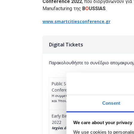
Conference 2022
, που διοργανώνoυν για
Manufacturing της
B
O
USSIAS
.
www.smartcitiesconference.gr
Digital Tickets
Παρακολουθήστε το συνέδριο απομακρυσ
Public Sector Digital Conference Ticket (Free
Conference 2022
H συμμετοχή είναι ελεύθερη για τα Στελέχη των
και Υπουργείων
Consent
Early Bird Digital Conference Ticket - Smar
2022
We care about your privacy
Ισχύει έως 08/02/22
We use cookies to personalis