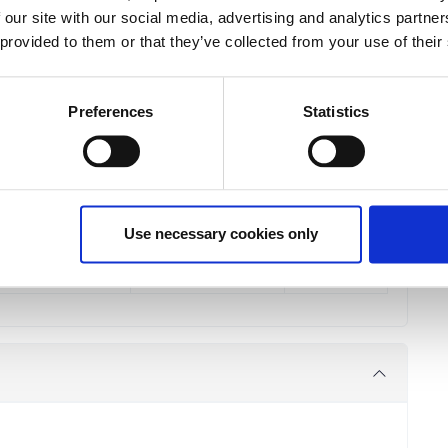
 our site with our social media, advertising and analytics partn
 Φ.Π.Α.
 provided to them or that they’ve collected from your use of their
 Φ.Π.Α.
% Φ.Π.Α.
 Φ.Π.Α.
Preferences
Statistics
 Cities Conference
€190.00
Registrations
period has
ended.
 Φ.Π.Α.
 Φ.Π.Α.
4% Φ.Π.Α.
Use necessary cookies only
 Φ.Π.Α.