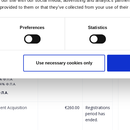
 our site with our social media, advertising and analytics partn
 provided to them or that they’ve collected from your use of their
the free ticket(s) will be automatically calculated by the system.
.
Preferences
Statistics
Quantity
t - Talent
€246.00
Registrations
period has
ended.
Use necessary cookies only
 Φ.Π.Α.
 Φ.Π.Α.
% Φ.Π.Α.
24% Φ.Π.Α.
.Π.Α.
ent Acquisition
€260.00
Registrations
period has
ended.