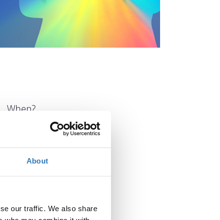
When?
Tuesday, May 6, 2025
8:00 AM
Add to your calendar
About
Where?
OTEAcademy
se our traffic. We also share
151 22 Marousi