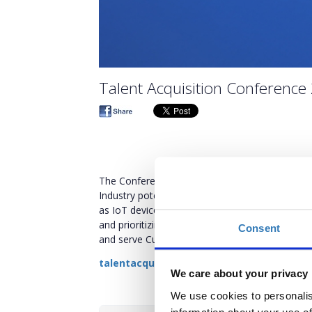
Talent Acquisition Conference
The Conference will refer to the broader networ
Industry potentially including policyholders, br
as IoT devices, AI, and blockchain platforms. By 
and prioritizing Cyber-Resilience good practice
Consent
and serve Customers designing new-gen Product
talentacquisitionconference.boussiaseve
We care about your privacy
We use cookies to personalis