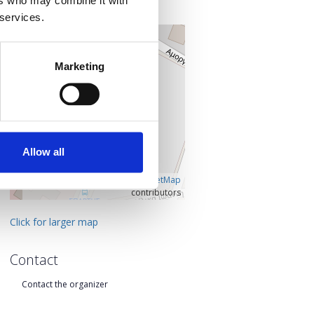
ers who may combine it with
Vorios Tomeas Athinon, Greece
 services.
+
–
Marketing
Allow all
Â©
OpenLayers
|
OpenStreetMap
contributors
Click for larger map
Contact
Contact the organizer