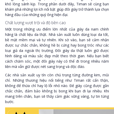
khó lòng sánh kịp. Trong phần dưới đây, Timan sẽ cùng bạn
khám phá những lợi ích nổi bật giúp đôi giày trở thành lựa chọn
hàng đầu của những quý ông hiện đại.
Chất lượng vượt trội và độ bền cao
Một trong những ưu điểm lớn nhất của giày da nam chính
hãng là chất liệu da thật. Nhà sản xuất luôn dùng loại da tốt,
bề mặt mềm mại và tự nhiên. Khi sờ vào, bạn sẽ cảm nhận
được sự chắc chắn, không hề bị cứng hay bong tróc như các
loại giả da ngoài thị trường. Đôi giày da thật luôn giữ được
hình dáng và màu sắc đẹp mắt theo thời gian. Nếu bạn biết
cách chăm sóc, một đôi giày này có thể đi trong nhiều năm
liền mà vẫn giữ được nét sang trọng và độc đáo.
Các nhà sản xuất uy tín còn chú trọng từng đường kim, mũi
chỉ. Những thương hiệu nổi tiếng như Timan rất cẩn thận,
không để thừa chỉ hay lộ lỗi nhỏ nào. Đế giày cũng được gắn
chắc chắn, đảm bảo không bị bong khi bạn đi lại nhiều. Khi
mang trên chân, bạn sẽ thấy cảm giác vững vàng, tự tin từng
bước.