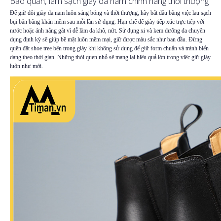
Bảo quản, làm sạch giày da nam chính hãng thời thượng
Để giữ đôi giày da nam luôn sáng bóng và thời thượng, hãy bắt đầu bằng việc lau sạch
bụi bẩn bằng khăn mềm sau mỗi lần sử dụng. Hạn chế để giày tiếp xúc trực tiếp với
nước hoặc ánh nắng gắt vì dễ làm da khô, nứt. Sử dụng xi và kem dưỡng da chuyên
dụng định kỳ sẽ giúp bề mặt luôn mềm mại, giữ được màu sắc như ban đầu. Đừng
quên đặt shoe tree bên trong giày khi không sử dụng để giữ form chuẩn và tránh biến
dạng theo thời gian. Những thói quen nhỏ sẽ mang lại hiệu quả lớn trong việc giữ giày
luôn như mới.