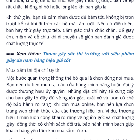
chỉ thừa, không để lộ lỗi nhỏ. Đế giày thường được dán và ép
rất chắc, không bị hở hoặc lỏng lẻo khi bạn gập lại.
Khi thử giày, bạn sẽ cảm nhận được đế bám tốt, không bị trơn
trượt kể cả khi đi trên các bề mặt ẩm ướt. Nếu có điều kiện,
bạn hãy thử giày trực tiếp. Cảm giác chân chắc chắn, đế giày
êm, mềm và dễ chịu khi di chuyển sẽ giúp bạn đánh giá được
chất lượng thực tế.
➡️➡️
Xem thêm:
Timan gây sốt thị trường với siêu phẩm
giày da nam hàng hiệu giá tốt
Mua sắm tại địa chỉ uy tín
Một bước quan trọng không thể bỏ qua là chọn đúng nơi mua.
Bạn nên ưu tiên mua tại các cửa hàng chính hãng hoặc đại lý
được thương hiệu ủy quyền. Những địa chỉ này sẽ cung cấp
cho bạn giấy tờ đầy đủ về nguồn gốc, xuất xứ và luôn có chế
độ bảo hành rõ ràng. Khi cần mua online, bạn nên lựa chọn
trang web chính thức của các thương hiệu lớn. Ví dụ, thương
hiệu Timan luôn công khai rõ ràng về nguồn gốc và chất lượng
giày, đồng thời có chính sách đổi trả, bảo hành minh bạch giúp
khách hàng yên tâm khi mua sắm từ xa.