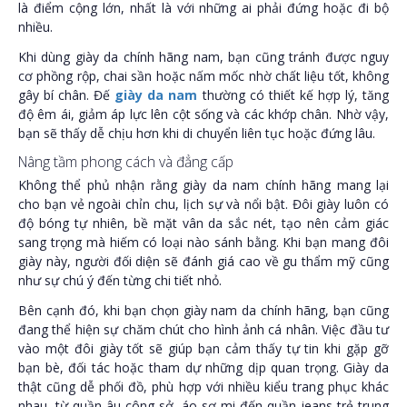
là điểm cộng lớn, nhất là với những ai phải đứng hoặc đi bộ
nhiều.
Khi dùng giày da chính hãng nam, bạn cũng tránh được nguy
cơ phồng rộp, chai sần hoặc nấm mốc nhờ chất liệu tốt, không
gây bí chân. Đế
giày da nam
thường có thiết kế hợp lý, tăng
độ êm ái, giảm áp lực lên cột sống và các khớp chân. Nhờ vậy,
bạn sẽ thấy dễ chịu hơn khi di chuyển liên tục hoặc đứng lâu.
Nâng tầm phong cách và đẳng cấp
Không thể phủ nhận rằng giày da nam chính hãng mang lại
cho bạn vẻ ngoài chỉn chu, lịch sự và nổi bật. Đôi giày luôn có
độ bóng tự nhiên, bề mặt vân da sắc nét, tạo nên cảm giác
sang trọng mà hiếm có loại nào sánh bằng. Khi bạn mang đôi
giày này, người đối diện sẽ đánh giá cao về gu thẩm mỹ cũng
như sự chú ý đến từng chi tiết nhỏ.
Bên cạnh đó, khi bạn chọn giày nam da chính hãng, bạn cũng
đang thể hiện sự chăm chút cho hình ảnh cá nhân. Việc đầu tư
vào một đôi giày tốt sẽ giúp bạn cảm thấy tự tin khi gặp gỡ
bạn bè, đối tác hoặc tham dự những dịp quan trọng. Giày da
thật cũng dễ phối đồ, phù hợp với nhiều kiểu trang phục khác
nhau, từ quần âu công sở, áo sơ mi đến quần jeans trẻ trung