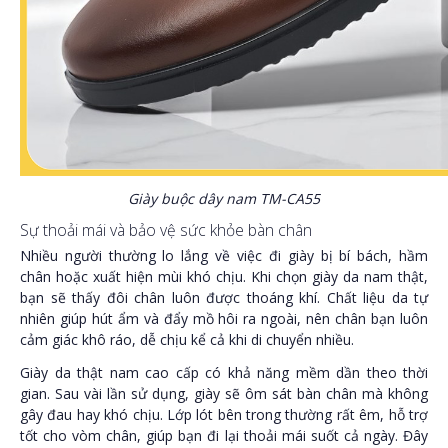
Giày buộc dây nam TM-CA55
Sự thoải mái và bảo vệ sức khỏe bàn chân
Nhiều người thường lo lắng về việc đi giày bị bí bách, hầm
chân hoặc xuất hiện mùi khó chịu. Khi chọn giày da nam thật,
bạn sẽ thấy đôi chân luôn được thoáng khí. Chất liệu da tự
nhiên giúp hút ẩm và đẩy mồ hôi ra ngoài, nên chân bạn luôn
cảm giác khô ráo, dễ chịu kể cả khi di chuyển nhiều.
Giày da thật nam cao cấp có khả năng mềm dần theo thời
gian. Sau vài lần sử dụng, giày sẽ ôm sát bàn chân mà không
gây đau hay khó chịu. Lớp lót bên trong thường rất êm, hỗ trợ
tốt cho vòm chân, giúp bạn đi lại thoải mái suốt cả ngày. Đây